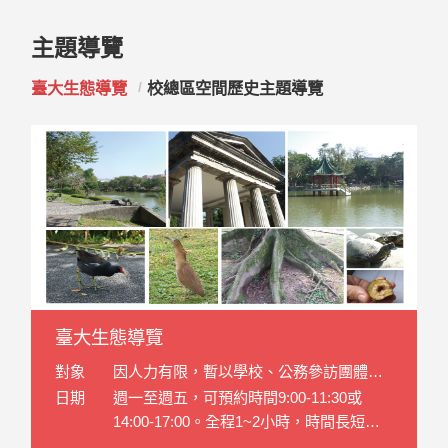
魚，以及蝙蝠和鼩鼱
場旁的生命科學館，
能，另一方面也希望
外，也將結合戶外植
體，依性質可概分為
翅目
藏、展示、推廣之優
於斯，長於斯」的愛
等小型哺乳動物，皆
經重新整理後，於生
這個特展能帶給參觀
物展示區及日據時代
模式標本、研究標
（Coleoptera）、雙
質環境，目的在教學
鄉情懷。
主題導覽
有老師進行有系統的
命科學館一樓的展示
者生命科學的新體
溫室等周遭環境，成
本、教學標本、展示
翅目（Diptera）、長
研究功能之外，更能
臺大生態導覽
校總區空間歷史主題導覽
分類研究。目前總館
廳即進行簡單的陳列
驗。
為「生命科學博物館
標本四類。臺大昆蟲
翅目（Mecoptera）、
走出校園迎向大眾，
藏超過兩萬件。
展示及解說。
園區」。期能透過博
標本館豐富又珍貴的
毛翅目
發揮社會服務的功
物館內外之展示，賦
昆蟲標本蒐藏，是臺
（Trichoptera）、鱗
能，塑造臺大社會新
予標本及老建築新的
灣昆蟲學發展重要的
翅目（Lepidoptera）
形象。
生命力，並可作為科
科學與文化資產。
及膜翅目
學研究與民眾生活的
（Hymenoptera）等
橋樑。
為主。（典藏室僅供
昆蟲研究人員申請）
為推廣昆蟲學知識，
讓民眾對昆蟲學之應
臺大生態導覽
用及學術研究有進一
步認識，本館於2008
對象
因人力有限，暫以學校、公務參訪團體預
年加入博物館群，設
約，年齡須為國小3年級以上，人數至少10
日期
週一至週五，可預約時間9:00-11:30或
置特展區。展示主題
人，至多40人。
14:00-17:00。全程1~2小時，時間長短可
包括昆蟲館紀事、世
討論。