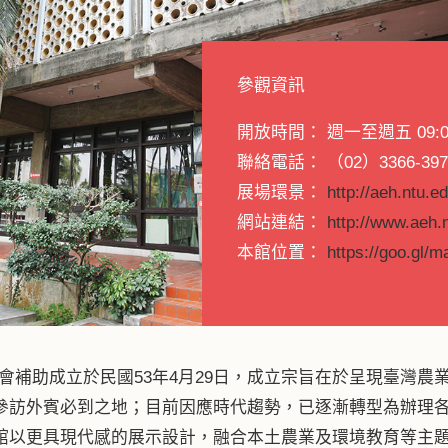
參觀資訊
開放時間： 週一至週五 09:
聯絡電話： （02）3366-397
展場環景：
http://aeh.ntu.e
網站連結：
http://www.aeh.n
本館位置：
https://goo.gl
助成立於民國53年4月29日，成立宗旨在於呈現臺灣農
參訪外賓必到之地；目前因應時代趨勢，已逐漸轉型為辦理
館以更具現代感的展示設計，融合本土農業及環境教育等主