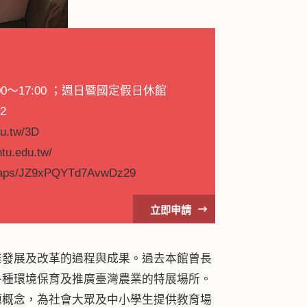
00～17:00 ；週日暨國定假日休館
2
du.tw/3D
tu.edu.tw/
/maps/JZ9xPQYTd7AvwDz29
立即申請
業發展及改革的過程與成果。過去本館曾長
各種環境保育及推廣臺灣農業的特展場所。
題概念，為社會大眾及中小學生提供教育場