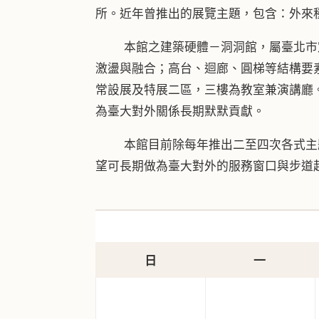
所。近年曾推出的展覽主題，包含：外來
本館之建築硬體－洞洞館，屬臺北市定
激盪與融合；高台、迴廊、圓梯等結構要
常設展及特展二區，三樓為教室兼演講廳
為臺大對外關係長期默默貢獻。
本館目前除每年推出二至四次各式主題特
望可長期做為臺大對外的服務窗口與步道
日
一