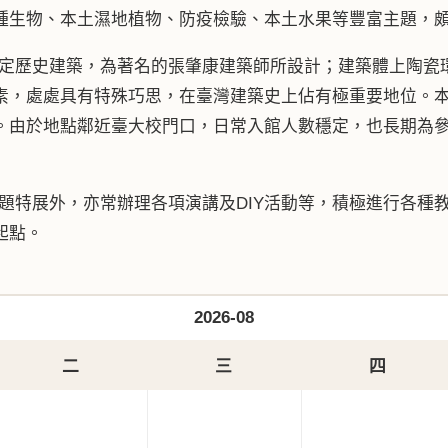
種生物、本土濕地植物、防疫檢驗、本土水果等豐富主題，
歷史建築，為著名的張肇康建築師所設計；建築體上陶瓷環
素，處處具有特殊巧思，在臺灣建築史上佔有極重要地位。
。由於地點鄰近臺大校門口，日常入館人數穩定，也長期為
展外，亦常辦理各項演講及DIY活動等，積極進行各種教
起點。
2026-08
二
三
四