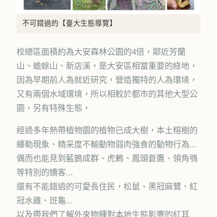
不可錯過的【臺大生態導覽】
校總區面積約為大安森林公園的4倍，鄰近芳蘭
山、蟾蜍山、新店溪，是大安區相當重要的綠地，
因為早期前人為就近研究，營造獨特的人為環境，
又有兩個水域環境，所以相較於都市的其他大型公
園，另有特殊生態，
經過多年熱帶植物園的植物已成大樹，本土榕樹的
纏勒現象、精采度不輸動物弱肉強食的動物行為...
偶而也能見到藍鵲成群、虎鶇、鳳頭蒼鷹、領角鴞
等特別的嬌客...
還有不能錯過的可愛長住民，松鼠、黑冠麻鷺、紅
冠水雞、班龜...
以及帶我們了解外來物種對本地生態影響的紅耳