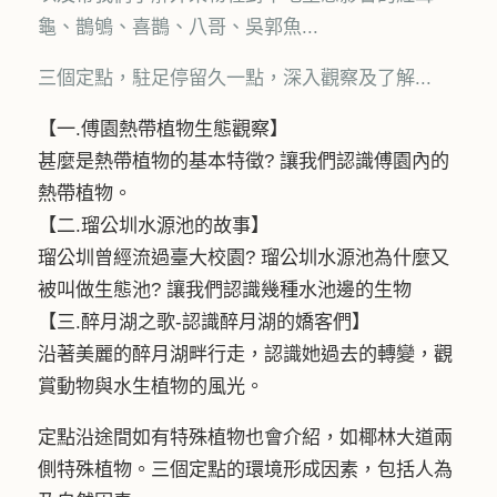
龜、鵲鴝、喜鵲、八哥、吳郭魚...
三個定點，駐足停留久一點，深入觀察及了解...
【一.傅園熱帶植物生態觀察】
甚麼是熱帶植物的基本特徵? 讓我們認識傅園內的
熱帶植物。
【二.瑠公圳水源池的故事】
瑠公圳曾經流過臺大校園? 瑠公圳水源池為什麼又
被叫做生態池? 讓我們認識幾種水池邊的生物
【三.醉月湖之歌-認識醉月湖的嬌客們】
沿著美麗的醉月湖畔行走，認識她過去的轉變，觀
賞動物與水生植物的風光。
定點沿途間如有特殊植物也會介紹，如椰林大道兩
側特殊植物。三個定點的環境形成因素，包括人為